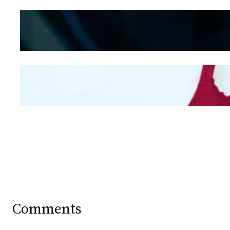
Kepribadian
Berdasarkan Bentuk
Hidung
Mengintip Kepribadian
Wanita Dari Warna Bra
Comments