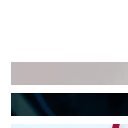
Wanita Pamer Pakaian
Dalam – Flexing,
Seducing atau Culture
Shifting
Kepribadian
Berdasarkan Bentuk
Hidung
Mengintip Kepribadian