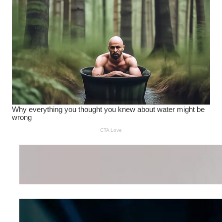
Wanita Pamer Pakaian
Dalam – Flexing,
Seducing atau Culture
Shifting
Kepribadian
Berdasarkan Bentuk
Hidung