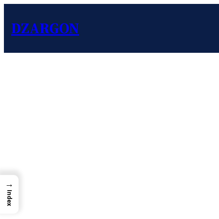
DZARGON
→
Index