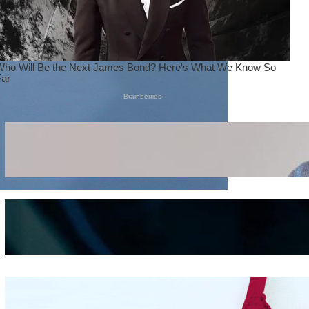
Wanita Pamer Pakaian
Dalam – Flexing,
Seducing atau Culture
Shifting
Kepribadian
Berdasarkan Bentuk
Hidung
Mengintip Kepribadian
Wanita Dari Warna Bra