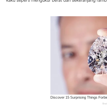
kaku seperti mengukur berat dari sekeranjang ram