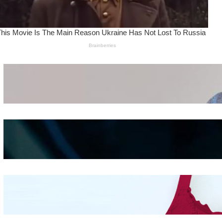
Wanita Pamer Pakaian
Dalam – Flexing,
Seducing atau Culture
Shifting
Kepribadian
Berdasarkan Bentuk
Hidung
Mengintip Kepribadian
Wanita Dari Warna Bra