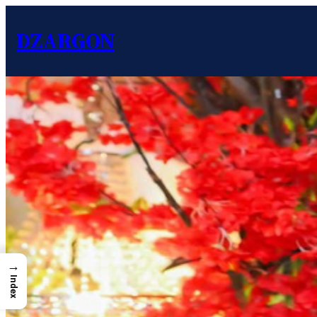
DZARGON
→
Index