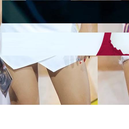
Kepribadian
Berdasarkan Bentuk
Hidung
Mengintip Kepribadian
Wanita Dari Warna Bra