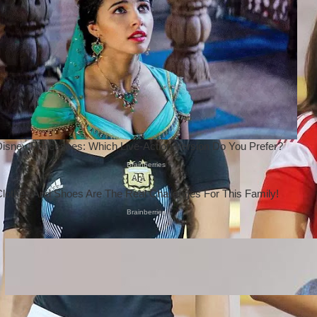
Wanita Pamer Pakaian
Dalam – Flexing,
Seducing atau Culture
Shifting