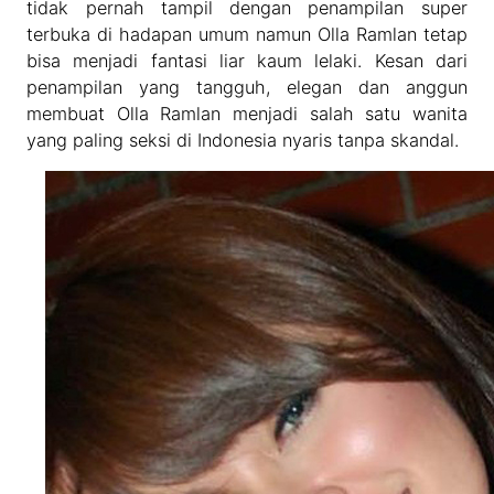
tidak pernah tampil dengan penampilan super
terbuka di hadapan umum namun Olla Ramlan tetap
bisa menjadi fantasi liar kaum lelaki. Kesan dari
penampilan yang tangguh, elegan dan anggun
membuat Olla Ramlan menjadi salah satu wanita
yang paling seksi di Indonesia nyaris tanpa skandal.