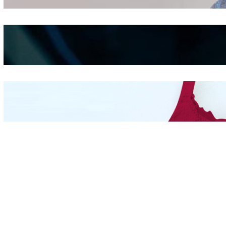
Shifting
Kepribadian
Berdasarkan Bentuk
Hidung
Mengintip Kepribadian
Wanita Dari Warna Bra