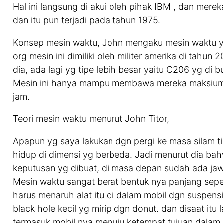
Hal ini langsung di akui oleh pihak IBM , dan mere
dan itu pun terjadi pada tahun 1975.
Konsep mesin waktu, John mengaku mesin waktu y
org mesin ini dimiliki oleh militer amerika di tah
dia, ada lagi yg tipe lebih besar yaitu C206 yg di 
Mesin ini hanya mampu membawa mereka maksium 
jam.
Teori mesin waktu menurut John Titor,
Apapun yg saya lakukan dgn pergi ke masa silam t
hidup di dimensi yg berbeda. Jadi menurut dia b
keputusan yg dibuat, di masa depan sudah ada ja
Mesin waktu sangat berat bentuk nya panjang sep
harus menaruh alat itu di dalam mobil dgn suspensi 
black hole kecil yg mirip dgn donut. dan disaat itu
termasuk mobil nya menuju ketempat tujuan dalam p