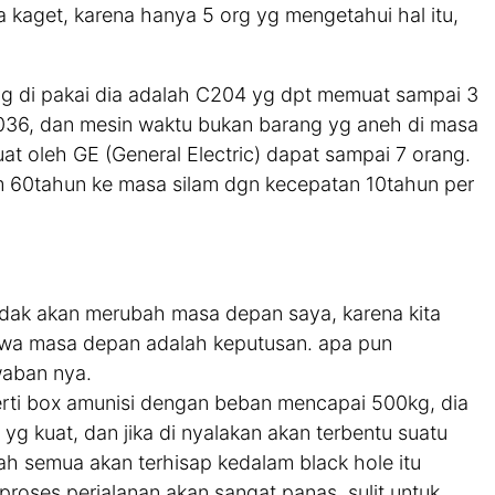
ka kaget, karena hanya 5 org yg mengetahui hal itu,
g di pakai dia adalah C204 yg dpt memuat sampai 3
un 2036, dan mesin waktu bukan barang yg aneh di masa
buat oleh GE (General Electric) dapat sampai 7 orang.
60tahun ke masa silam dgn kecepatan 10tahun per
idak akan merubah masa depan saya, karena kita
ahwa masa depan adalah keputusan. apa pun
waban nya.
erti box amunisi dengan beban mencapai 500kg, dia
yg kuat, dan jika di nyalakan akan terbentu suatu
 lah semua akan terhisap kedalam black hole itu
roses perjalanan akan sangat panas, sulit untuk