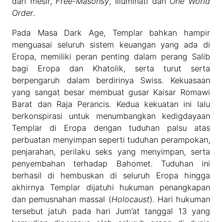
dari mesir,
Free-Masonsy
, Illuminati dan
One World
Order
.
Pada Masa Dark Age, Templar bahkan hampir
menguasai seluruh sistem keuangan yang ada di
Eropa, memiliki peran penting dalam perang Salib
bagi Eropa dan Khatolik, serta turut serta
berpengaruh dalam berdirinya Swiss. Kekuasaan
yang sangat besar membuat gusar Kaisar Romawi
Barat dan Raja Perancis. Kedua kekuatan ini lalu
berkonspirasi untuk menumbangkan kedigdayaan
Templar di Eropa dengan tuduhan palsu atas
perbuatan menyimpan seperti tuduhan perampokan,
penjarahan, perilaku seks yang menyimpan, serta
penyembahan terhadap Bahomet. Tuduhan ini
berhasil di hembuskan di seluruh Eropa hingga
akhirnya Templar dijatuhi hukuman penangkapan
dan pemusnahan massal (
Holocaust
). Hari hukuman
tersebut jatuh pada hari Jum’at tanggal 13 yang