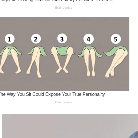
Wanita Pamer Pakaian
Dalam – Flexing,
Seducing atau Culture
Shifting