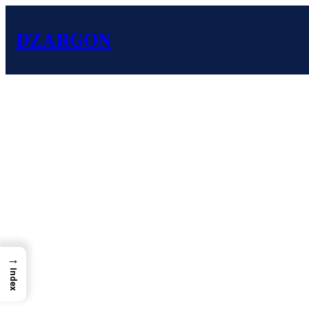
DZARGON
→
Index