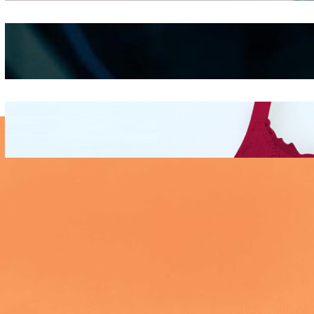
Kepribadian
Berdasarkan Bentuk
Hidung
Mengintip Kepribadian
Wanita Dari Warna Bra