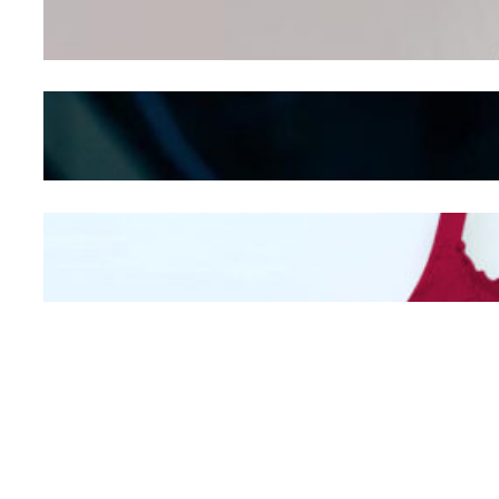
Seducing atau Culture
Shifting
Kepribadian
Berdasarkan Bentuk
Hidung
Mengintip Kepribadian
Wanita Dari Warna Bra