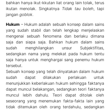
bahkan hanya ikut-kkutan liat orang lain tolak, terus
ikutan menolak. Singkatnya
Tidak tau boleh
, tapi
jangan
goblok
.
Hukum
– Hukum adalah sebuah konsep dalam sains
yang sudah stabil dan telah lengkap menjelaskan
mengenai sebuah fenomena dan berlaku dimana
saja dan siapa saja. Bahkan hukum dalam sains
sudah menghilangkan unsur Subjektifitas,
sedangkan nama yang melekat pada hukum tentu
saja hanya untuk menghargai sang penemu hukum
tersebut.
Sebuah konsep yang telah dinyatakan dalam hukum
sudah dapat dilakukan perlakuan untuk
menunjukkan keberlakuan hukum sehingga faktanya
dapat muncul belakangan, sedangkan teori faktanya
muncul lebih dahulu. Teori dapat ditolak oleh
seseorang yang menemukan fakta-fakta lain yang
tidak ditemukan oleh orang terdahulu, sedangkan