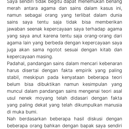
Saya sendiri tidak begitu dapat menemukan benang
merah antara agama dan sains dalam kasus ini,
namun sebagai orang yang terlibat dalam dunia
sains saya tentu saja tidak bisa memberikan
jawaban seenak kepercayaan saya terhadap agama
yang saya anut karena tentu saja orang-orang dari
agama lain yang berbeda dengan kepercayaan saya
juga akan sama ngotot sesuai dengan kitab dan
kepercayaan masing.
Padahal, pandangan sains dalam mencari kebenaran
harus disertai dengan fakta empirik yang paling
stabil, meskipun pada kenyataan beberapa teori
belum bisa dibuktikan namun kesimpulan yang
muncul dalam pandangan sains mengenai teori asal
usul nenek moyang telah didasari dengan fakta
yang paling dekat yang telah dikumpulkan manusia
di muka bumi.
Nah berdasarkan beberapa hasil diskusi dengan
beberapa orang bahkan dengan bapak saya sendiri