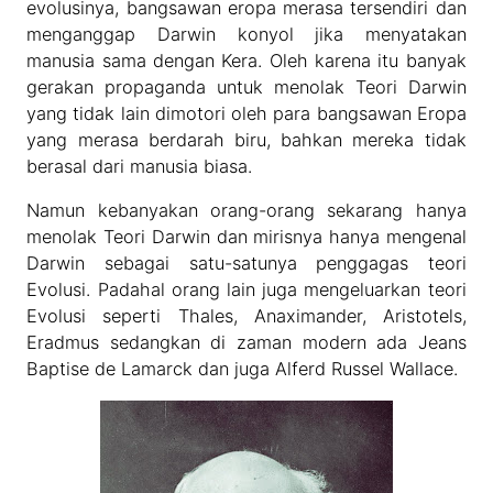
evolusinya, bangsawan eropa merasa tersendiri dan
menganggap Darwin konyol jika menyatakan
manusia sama dengan Kera. Oleh karena itu banyak
gerakan propaganda untuk menolak Teori Darwin
yang tidak lain dimotori oleh para bangsawan Eropa
yang merasa berdarah biru, bahkan mereka tidak
berasal dari manusia biasa.
Namun kebanyakan orang-orang sekarang hanya
menolak Teori Darwin dan mirisnya hanya mengenal
Darwin sebagai satu-satunya penggagas teori
Evolusi. Padahal orang lain juga mengeluarkan teori
Evolusi seperti Thales, Anaximander, Aristotels,
Eradmus sedangkan di zaman modern ada Jeans
Baptise de Lamarck dan juga Alferd Russel Wallace.