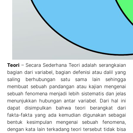
Teori
– Secara Sederhana Teori adalah serangkaian
bagian dari variabel, bagian defenisi atau dalil yang
saling berhubungan satu sama lain sehingga
membuat sebuah pandangan atau kajian mengenai
sebuah fenomena menjadi lebih sistematis dan jelas
menunjukkan hubungan antar variabel. Dari hal ini
dapat disimpulkan bahwa teori berangkat dari
fakta-fakta yang ada kemudian digunakan sebagai
bentuk kesimpulan mengenai sebuah fenomena,
dengan kata lain terkadang teori tersebut tidak bisa