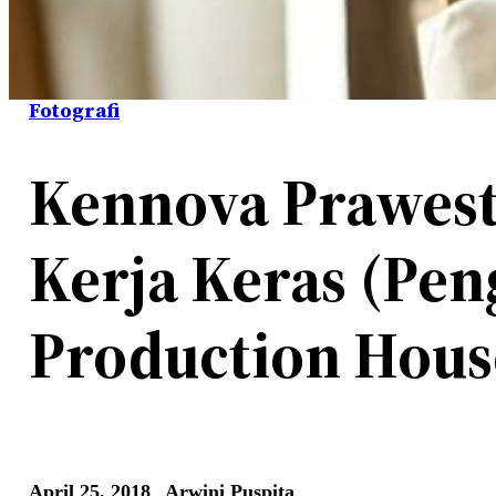
Fotografi
Kennova Prawest
Kerja Keras (Pe
Production Hous
April 25, 2018
Arwini Puspita