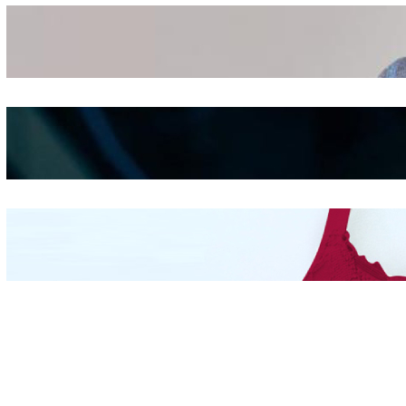
Wanita Pamer Pakaian
Dalam – Flexing,
Seducing atau Culture
Shifting
Kepribadian
Berdasarkan Bentuk
Hidung
Mengintip Kepribadian
Wanita Dari Warna Bra