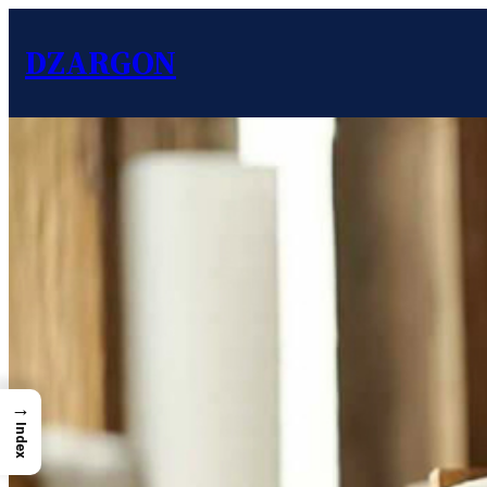
DZARGON
→
Index