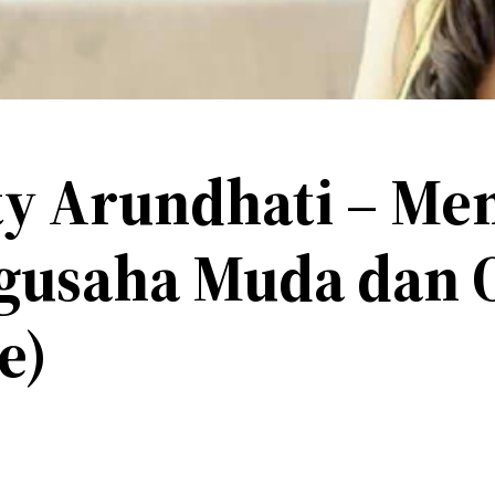
y Arundhati – Men
ngusaha Muda dan 
e)