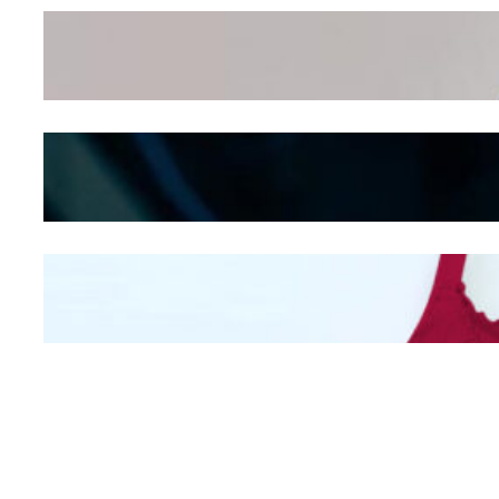
Wanita Pamer Pakaian
Dalam – Flexing,
Seducing atau Culture
Shifting
Kepribadian
Berdasarkan Bentuk
Hidung
Mengintip Kepribadian
Wanita Dari Warna Bra