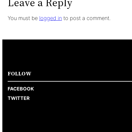
Leave a Reply
You must be
logged in
to post a comment.
FOLLOW
FACEBOOK
TWITTER