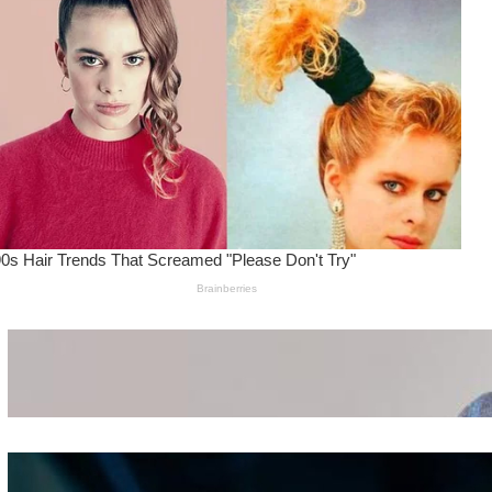
Wanita Pamer Pakaian
Dalam – Flexing,
Seducing atau Culture
Shifting
Kepribadian
Berdasarkan Bentuk