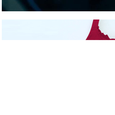
Hidung
Mengintip Kepribadian
Wanita Dari Warna Bra