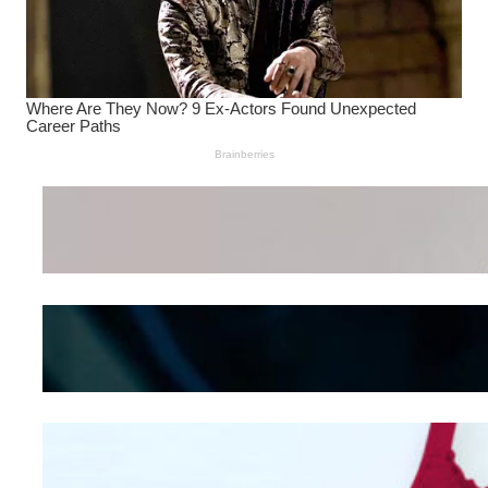
Wanita Pamer Pakaian
Dalam – Flexing,
Seducing atau Culture
Shifting
Kepribadian
Berdasarkan Bentuk
Hidung
Mengintip Kepribadian
Wanita Dari Warna Bra