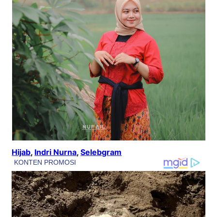
Hijab
, 
Indri Nurna
, 
Selebgram