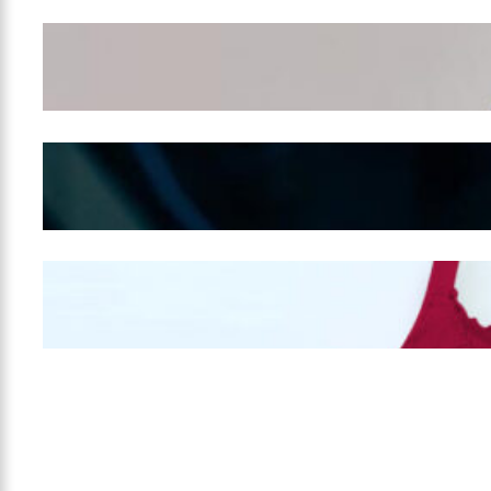
Wanita Pamer Pakaian
Dalam – Flexing,
Seducing atau Culture
Shifting
Kepribadian
Berdasarkan Bentuk
Hidung
Mengintip Kepribadian
Wanita Dari Warna Bra