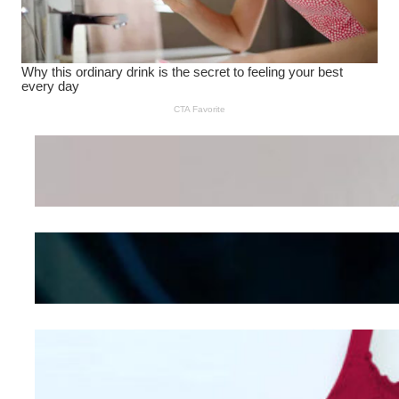
Wanita Pamer Pakaian
Dalam – Flexing,
Seducing atau Culture
Shifting
Kepribadian
Berdasarkan Bentuk
Hidung
Mengintip Kepribadian
Wanita Dari Warna Bra