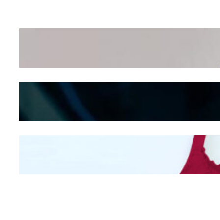
Wanita Pamer Pakaian
Dalam – Flexing,
Seducing atau Culture
Shifting
Kepribadian
Berdasarkan Bentuk
Hidung
Mengintip Kepribadian
Wanita Dari Warna Bra