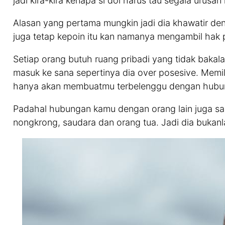
jadi kira-kira kenapa si doi harus tau segala urusan
Alasan yang pertama mungkin jadi dia khawatir de
juga tetap kepoin itu kan namanya mengambil hak 
Setiap orang butuh ruang pribadi yang tidak bakalan
masuk ke sana sepertinya dia over posesive. Memili
hanya akan membuatmu terbelenggu dengan hubu
Padahal hubungan kamu dengan orang lain juga sa
nongkrong, saudara dan orang tua. Jadi dia bukan