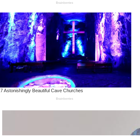
Wanita Pamer Pakaian
Dalam – Flexing,
Seducing atau Culture
Shifting