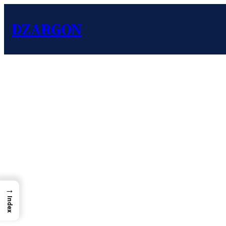
DZARGON
→
Index