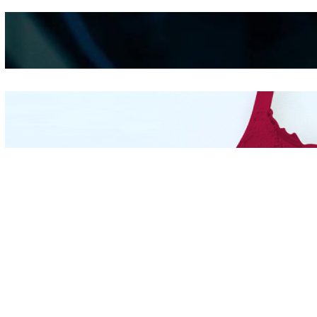
Kepribadian
Berdasarkan Bentuk
Hidung
Mengintip Kepribadian
Wanita Dari Warna Bra