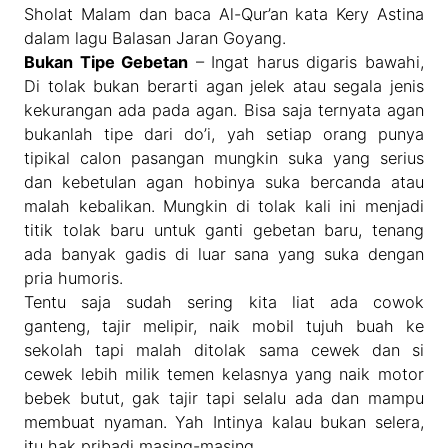
Sholat Malam dan baca Al-Qur’an kata Kery Astina
dalam lagu Balasan Jaran Goyang.
Bukan Tipe Gebetan
– Ingat harus digaris bawahi,
Di tolak bukan berarti agan jelek atau segala jenis
kekurangan ada pada agan. Bisa saja ternyata agan
bukanlah tipe dari do’i, yah setiap orang punya
tipikal calon pasangan mungkin suka yang serius
dan kebetulan agan hobinya suka bercanda atau
malah kebalikan. Mungkin di tolak kali ini menjadi
titik tolak baru untuk ganti gebetan baru, tenang
ada banyak gadis di luar sana yang suka dengan
pria humoris.
Tentu saja sudah sering kita liat ada cowok
ganteng, tajir melipir, naik mobil tujuh buah ke
sekolah tapi malah ditolak sama cewek dan si
cewek lebih milik temen kelasnya yang naik motor
bebek butut, gak tajir tapi selalu ada dan mampu
membuat nyaman. Yah Intinya kalau bukan selera,
itu hak pribadi masing-masing.