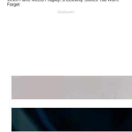
Wanita Pamer Pakaian
Dalam – Flexing,
Seducing atau Culture
Shifting
Kepribadian
Berdasarkan Bentuk
Hidung