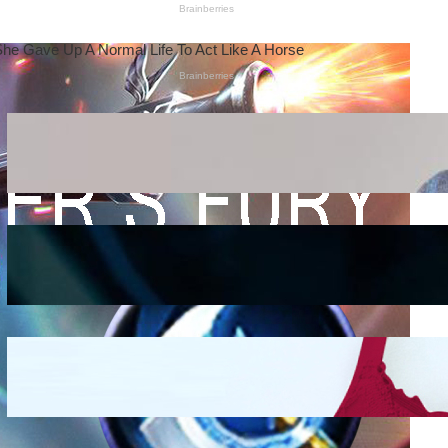
Wanita Pamer Pakaian
Dalam – Flexing,
Seducing atau Culture
Shifting
Kepribadian
Berdasarkan Bentuk
Hidung
Mengintip Kepribadian
Wanita Dari Warna Bra