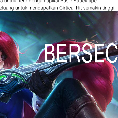
 untuk hero dengan tipikal Basic Attack tipe
eluang untuk mendapatkan Cirtical Hit semakin tinggi.