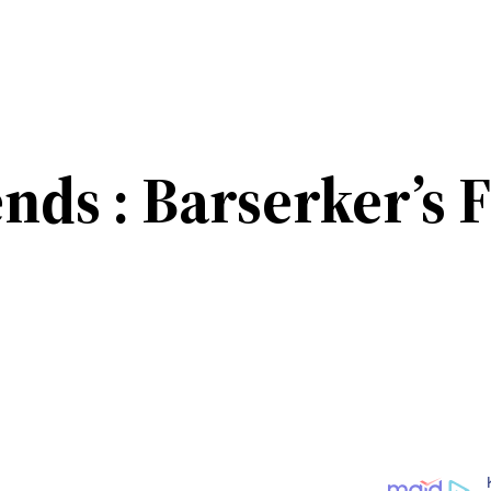
nds : Barserker’s 