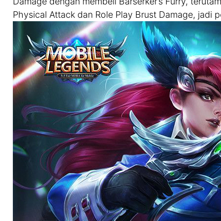
Damage dengan membeli Barserker’s Furry, terutama
Physical Attack dan Role Play Brust Damage, jadi p