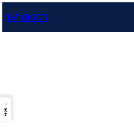
DZARGON
→
Index