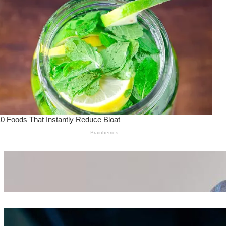
Wanita Pamer Pakaian
Dalam – Flexing,
Seducing atau Culture
Shifting
Kepribadian
Berdasarkan Bentuk