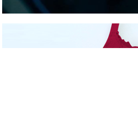
Hidung
Mengintip Kepribadian
Wanita Dari Warna Bra