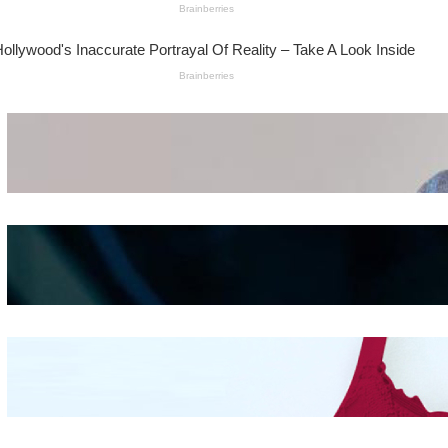
Wanita Pamer Pakaian
Dalam – Flexing,
Seducing atau Culture
Shifting
Kepribadian
Berdasarkan Bentuk
Hidung
Mengintip Kepribadian
Wanita Dari Warna Bra