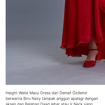
Height Weist Maxy Dress dari Demet Özdemir
berwarna Biru Navy tampak anggun apalagi dengan
aksen dan Belahan Daad lebar atau V Neck yang