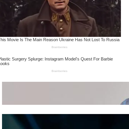
Wanita Pamer Pakaian
Dalam – Flexing,
Seducing atau Culture
Shifting
Kepribadian
Berdasarkan Bentuk
Hidung