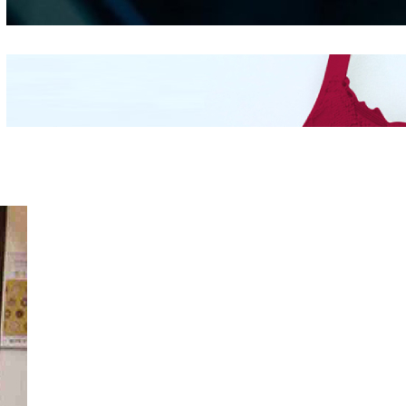
Mengintip Kepribadian
Wanita Dari Warna Bra