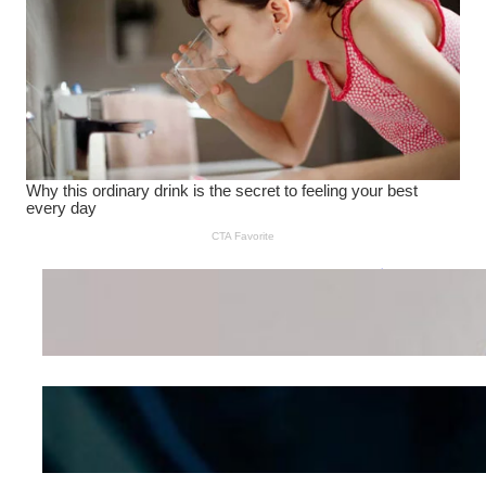
Wanita Pamer Pakaian
Dalam – Flexing,
Seducing atau Culture
Shifting
Kepribadian
Berdasarkan Bentuk
Hidung