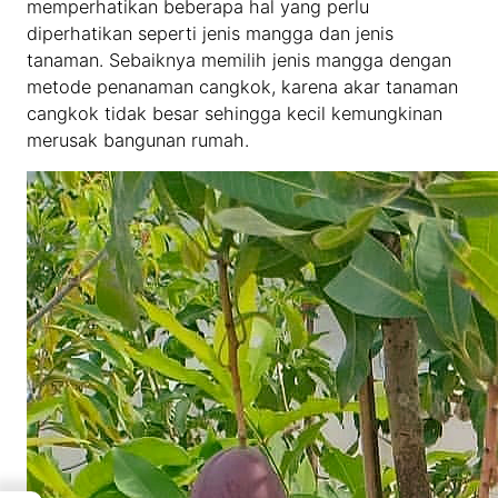
memperhatikan beberapa hal yang perlu
diperhatikan seperti jenis mangga dan jenis
tanaman. Sebaiknya memilih jenis mangga dengan
metode penanaman cangkok, karena akar tanaman
cangkok tidak besar sehingga kecil kemungkinan
merusak bangunan rumah.