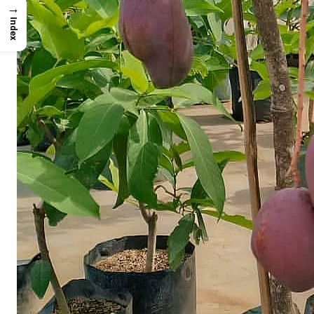
→
Index