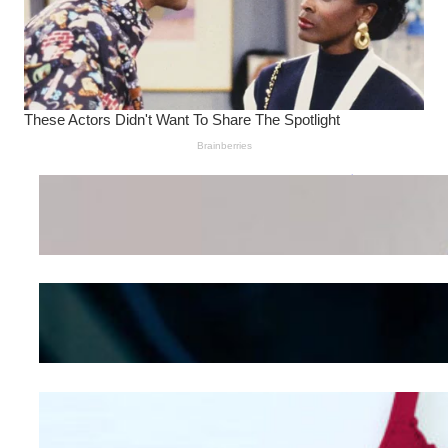
Wanita Pamer Pakaian
Dalam – Flexing,
Seducing atau Culture
Shifting
Kepribadian
Berdasarkan Bentuk
Hidung
Mengintip Kepribadian
Wanita Dari Warna Bra