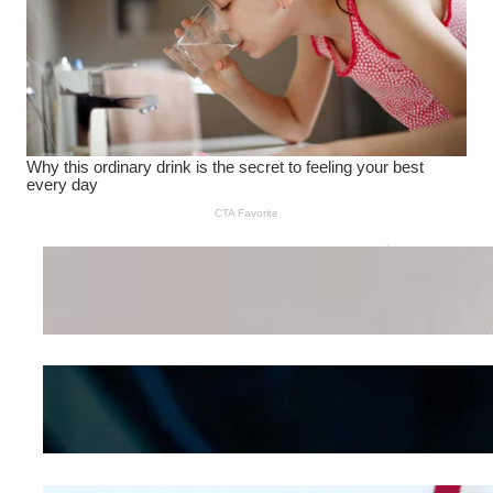
Wanita Pamer Pakaian
Dalam – Flexing,
Seducing atau Culture
Shifting
Kepribadian
Berdasarkan Bentuk
Hidung
Mengintip Kepribadian