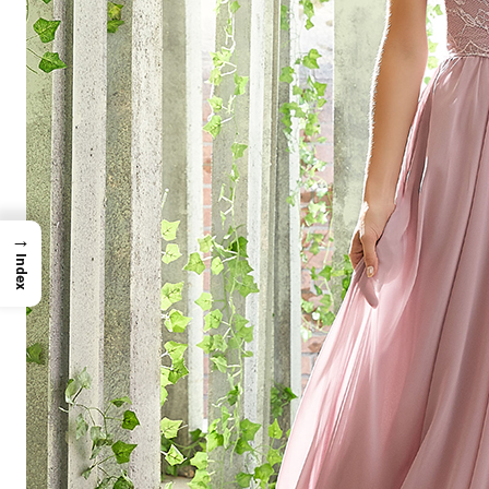
→
Index