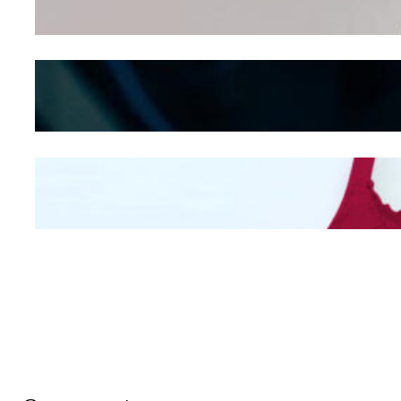
Shifting
Kepribadian
Berdasarkan Bentuk
Hidung
Mengintip Kepribadian
Wanita Dari Warna Bra