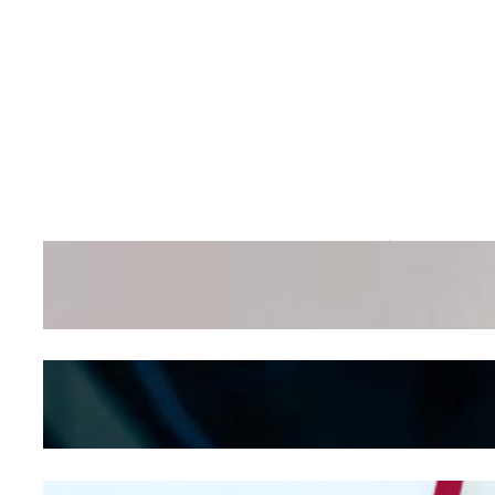
Wanita Pamer Pakaian
Dalam – Flexing,
Seducing atau Culture
Shifting
Kepribadian
Berdasarkan Bentuk
Hidung
Mengintip Kepribadian