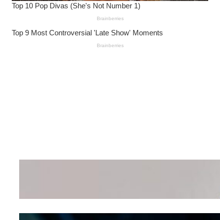
Wanita Pamer Pakaian
Dalam – Flexing,
Seducing atau Culture
Shifting
Kepribadian