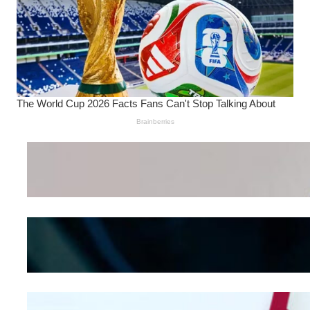
Wanita Pamer Pakaian
Dalam – Flexing,
Seducing atau Culture
Shifting
Kepribadian
Berdasarkan Bentuk
Hidung
Mengintip Kepribadian
Wanita Dari Warna Bra