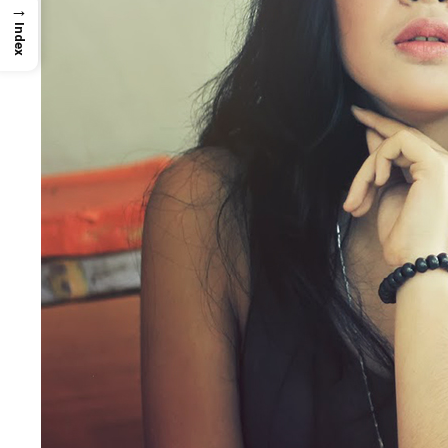
→
Index