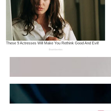
Wanita Pamer Pakaian
Dalam – Flexing,
Seducing atau Culture
Shifting
Kepribadian
Berdasarkan Bentuk
Hidung