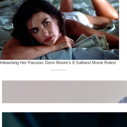
Wanita Pamer Pakaian
Dalam – Flexing,
Seducing atau Culture
Shifting
Kepribadian
Berdasarkan Bentuk
Hidung