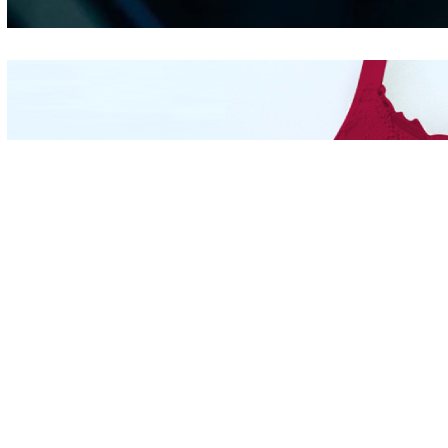
Mengintip Kepribadian
Wanita Dari Warna Bra