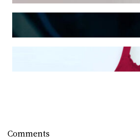
Kepribadian
Berdasarkan Bentuk
Hidung
Mengintip Kepribadian
Wanita Dari Warna Bra
Comments