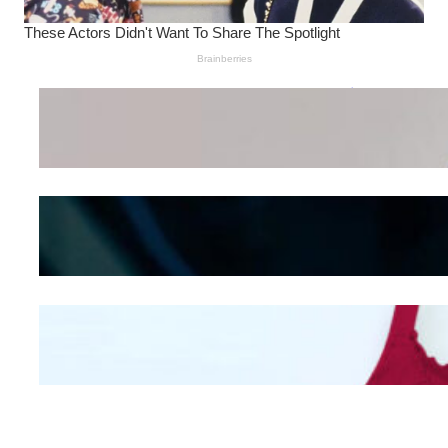
Wanita Pamer Pakaian
Dalam – Flexing,
Seducing atau Culture
Shifting
Kepribadian
Berdasarkan Bentuk
Hidung
Mengintip Kepribadian
Wanita Dari Warna Bra