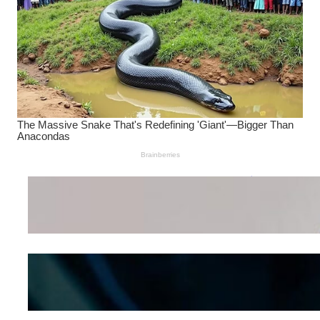
Wanita Pamer Pakaian
Dalam – Flexing,
Seducing atau Culture
Shifting
Kepribadian
Berdasarkan Bentuk
Hidung