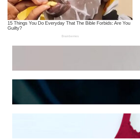
Wanita Pamer Pakaian
Dalam – Flexing,
Seducing atau Culture
Shifting
Kepribadian
Berdasarkan Bentuk
Hidung
Mengintip Kepribadian
Wanita Dari Warna Bra