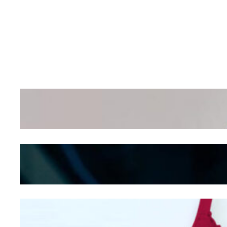
Wanita Pamer Pakaian
Dalam – Flexing,
Seducing atau Culture
Shifting
Kepribadian
Berdasarkan Bentuk
Hidung
Mengintip Kepribadian
Wanita Dari Warna Bra