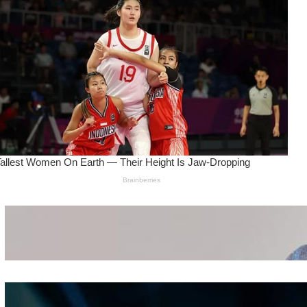
Wanita Pamer Pakaian
Dalam – Flexing,
Seducing atau Culture
Shifting
Kepribadian
Berdasarkan Bentuk