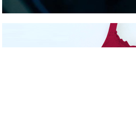
Hidung
Mengintip Kepribadian
Wanita Dari Warna Bra