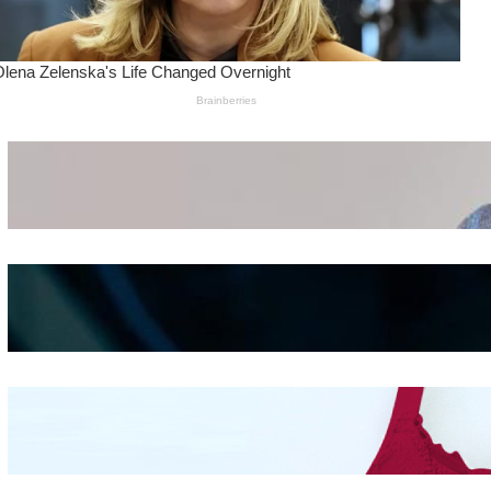
Wanita Pamer Pakaian
Dalam – Flexing,
Seducing atau Culture
Shifting
Kepribadian
Berdasarkan Bentuk
Hidung
Mengintip Kepribadian
Wanita Dari Warna Bra