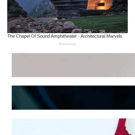
Wanita Pamer Pakaian
Dalam – Flexing,
Seducing atau Culture
Shifting
Kepribadian
Berdasarkan Bentuk
Hidung
Mengintip Kepribadian
Wanita Dari Warna Bra