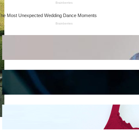
Wanita Pamer Pakaian
Dalam – Flexing,
Seducing atau Culture
Shifting
Kepribadian
Berdasarkan Bentuk
Hidung
Mengintip Kepribadian
Wanita Dari Warna Bra