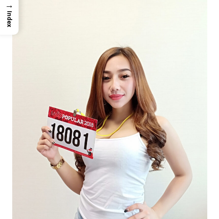
→
Index