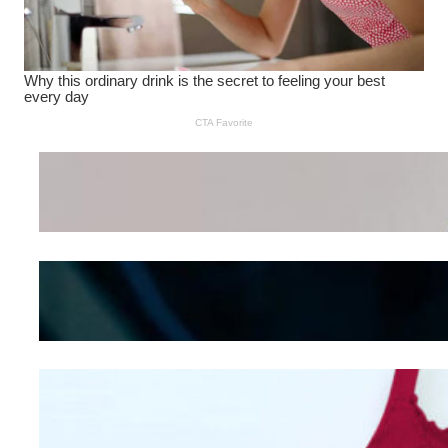
Wanita Pamer Pakaian
Dalam – Flexing,
Seducing atau Culture
Shifting
Kepribadian
Berdasarkan Bentuk
Hidung
Mengintip Kepribadian
Wanita Dari Warna Bra