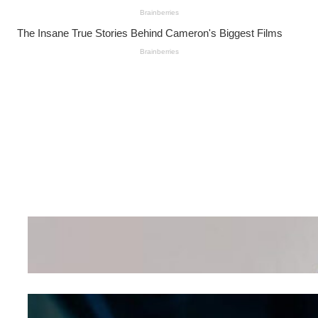
Wanita Pamer Pakaian
Dalam – Flexing,
Seducing atau Culture
Shifting
Kepribadian
Berdasarkan Bentuk