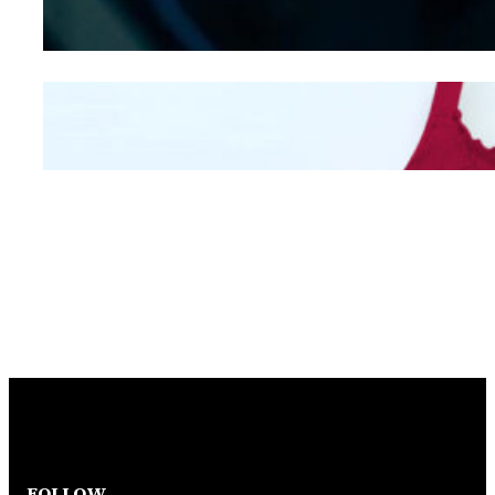
Hidung
Mengintip Kepribadian
Wanita Dari Warna Bra
FOLLOW