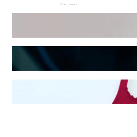
Wanita Pamer Pakaian
Dalam – Flexing,
Seducing atau Culture
Shifting
Kepribadian
Berdasarkan Bentuk
Hidung
Mengintip Kepribadian
Wanita Dari Warna Bra