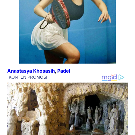
Anastasya Khosasih
, 
Padel