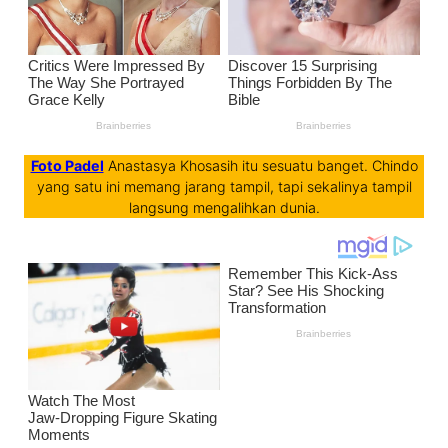
Foto Padel
Anastasya Khosasih itu sesuatu banget. Chindo
yang satu ini memang jarang tampil, tapi sekalinya tampil
langsung mengalihkan dunia.