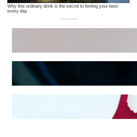
Wanita Pamer Pakaian
Dalam – Flexing,
Seducing atau Culture
Shifting
Kepribadian
Berdasarkan Bentuk
Hidung
Mengintip Kepribadian
Wanita Dari Warna Bra