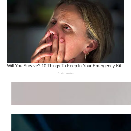
Wanita Pamer Pakaian
Dalam – Flexing,
Seducing atau Culture
Shifting
Kepribadian
Berdasarkan Bentuk
Hidung