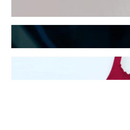
Dalam – Flexing,
Seducing atau Culture
Shifting
Kepribadian
Berdasarkan Bentuk
Hidung
Mengintip Kepribadian
Wanita Dari Warna Bra